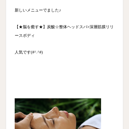
新しいメニューでました♪
【★脳を癒す★】炭酸☆整体ヘッドスパ×深層筋膜リリ
ースボディ
人気です(#^.^#)