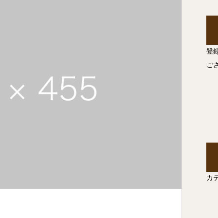
登
ご
カ